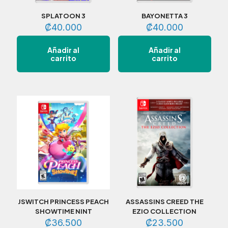
SPLATOON 3
BAYONETTA 3
₡
40.000
₡
40.000
Añadir al
Añadir al
carrito
carrito
JSWITCH PRINCESS PEACH
ASSASSINS CREED THE
SHOWTIME NINT
EZIO COLLECTION
₡
36.500
₡
23.500