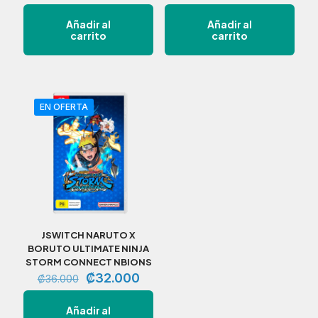
Añadir al
Añadir al
carrito
carrito
EN OFERTA
JSWITCH NARUTO X
BORUTO ULTIMATE NINJA
STORM CONNECT NBIONS
El
El
₡
32.000
₡
36.000
precio
precio
original
actual
Añadir al
era:
es: