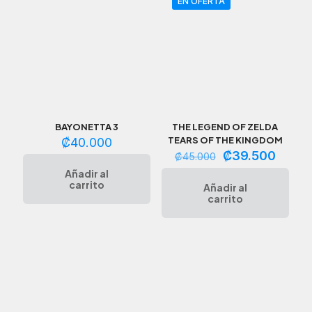
EN OFERTA
BAYONETTA 3
THE LEGEND OF ZELDA
TEARS OF THE KINGDOM
₡
40.000
El
El
₡
39.500
₡
45.000
precio
precio
Añadir al
original
actual
carrito
Añadir al
era:
es:
carrito
₡45.000.
₡39.5