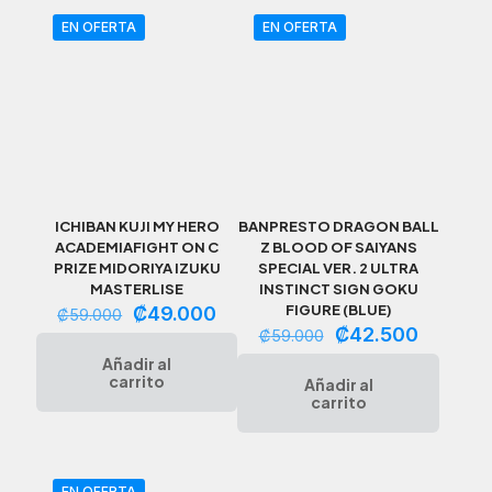
EN OFERTA
EN OFERTA
ICHIBAN KUJI MY HERO
BANPRESTO DRAGON BALL
ACADEMIAFIGHT ON C
Z BLOOD OF SAIYANS
PRIZE MIDORIYA IZUKU
SPECIAL VER. 2 ULTRA
MASTERLISE
INSTINCT SIGN GOKU
El
El
FIGURE (BLUE)
₡
49.000
₡
59.000
precio
precio
El
El
₡
42.500
₡
59.000
original
actual
precio
precio
Añadir al
era:
es:
original
actual
carrito
Añadir al
₡59.000.
₡49.000.
era:
es:
carrito
₡59.000.
₡42.500
EN OFERTA