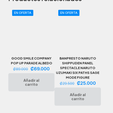
Uraraka
Uravity
Anime
EN OFERTA
EN OFERTA
Japón
cantidad
GOOD SMILE COMPANY
BANPRESTO NARUTO
POP UP PARADE ALBEDO
SHIPPUDEN PANEL
El
El
SPECTACLE NARUTO
₡
69.000
₡
89.000
precio
precio
UZUMAKI SIX PATHS SAGE
original
actual
MODE FIGURE
Añadir al
era:
es:
El
El
₡
25.000
₡
29.500
carrito
₡89.000.
₡69.000.
precio
precio
original
actual
Añadir al
era:
es:
carrito
₡29.500.
₡25.000