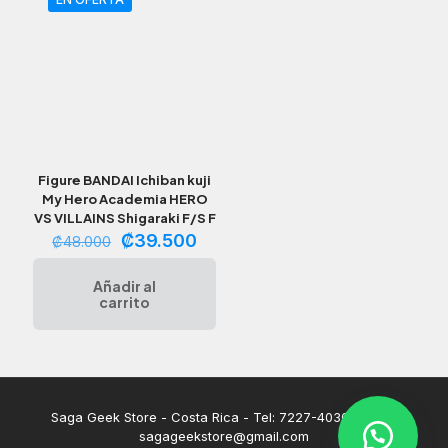
Figure BANDAI Ichiban kuji
My Hero Academia HERO
VS VILLAINS Shigaraki F/S F
El
El
₡
39.500
₡
48.000
precio
precio
original
actual
Añadir al
era:
es:
carrito
₡48.000.
₡39.500.
Saga Geek Store - Costa Rica - Tel: 7227-4030 | Email:
sagageekstore@gmail.com