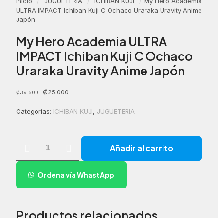
Inicio
/
JUGUETERIA
/
ICHIBAN KUJI
/
My Hero Academia
ULTRA IMPACT Ichiban Kuji C Ochaco Uraraka Uravity Anime
Japón
My Hero Academia ULTRA
IMPACT Ichiban Kuji C Ochaco
Uraraka Uravity Anime Japón
El
El
₡
25.000
₡
39.500
precio
precio
original
actual
Categorías:
ICHIBAN KUJI
,
JUGUETERIA
era:
es:
₡39.500.
₡25.000.
My
Añadir al carrito
Hero
Academia
ULTRA
Ordena vía WhastApp
IMPACT
Ichiban
Kuji
C
Productos relacionados
Ochaco