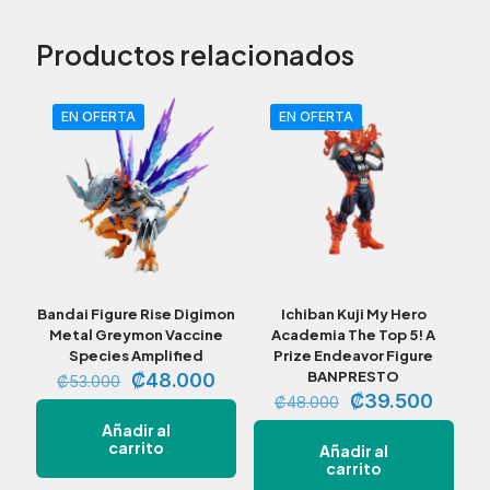
HEROES
VS
Productos relacionados
VILLAINS
INDIVIDUALS
Endeavor
Figurine
EN OFERTA
EN OFERTA
cantidad
Bandai Figure Rise Digimon
Ichiban Kuji My Hero
Metal Greymon Vaccine
Academia The Top 5! A
Species Amplified
Prize Endeavor Figure
El
El
BANPRESTO
₡
48.000
₡
53.000
precio
precio
El
El
₡
39.500
₡
48.000
original
actual
precio
precio
Añadir al
era:
es:
original
actual
carrito
Añadir al
₡53.000.
₡48.000.
era:
es:
carrito
₡48.000.
₡39.5