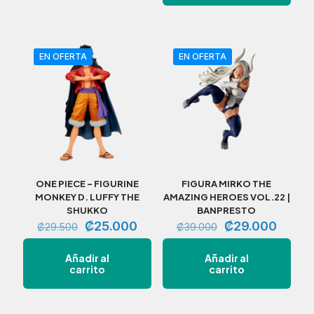
EN OFERTA
EN OFERTA
ONE PIECE – FIGURINE
FIGURA MIRKO THE
MONKEY D. LUFFY THE
AMAZING HEROES VOL.22 |
SHUKKO
BANPRESTO
El
El
El
El
₡
25.000
₡
29.000
₡
29.500
₡
39.000
precio
precio
precio
precio
original
actual
original
actual
Añadir al
Añadir al
era:
es:
era:
es:
carrito
carrito
₡29.500.
₡25.000.
₡39.000.
₡29.0