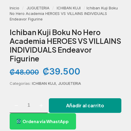
Inicio
/
JUGUETERIA
/
ICHIBAN KUJI
/
Ichiban Kuji Boku
No Hero Academia HEROES VS VILLAINS INDIVIDUALS
Endeavor Figurine
Ichiban Kuji Boku No Hero
Academia HEROES VS VILLAINS
INDIVIDUALS Endeavor
Figurine
El
El
₡
39.500
₡
48.000
precio
precio
original
actual
Categorías:
ICHIBAN KUJI
,
JUGUETERIA
era:
es:
₡48.000.
₡39.500.
Ichiban
Añadir al carrito
Kuji
Boku
No
Ordena vía WhastApp
Hero
Academia