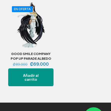
EN OFERTA
GOOD SMILE COMPANY
POP UP PARADE ALBEDO
El
El
₡
69.000
₡
89.000
precio
precio
original
actual
Añadir al
era:
es:
carrito
₡89.000.
₡69.000.