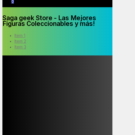
0
Saga geek Store - Las Mejores
Figuras Coleccionables y más!
Item 1
Item 2
Item 3