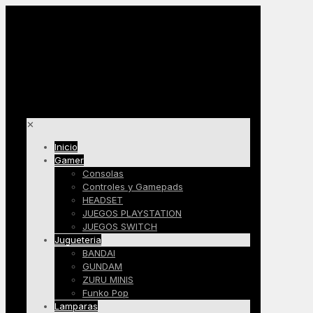
✕
Inicio
Gamer
Consolas
Controles y Gamepads
HEADSET
JUEGOS PLAYSTATION
JUEGOS SWITCH
Jugueteria
BANDAI
GUNDAM
ZURU MINIS
Funko Pop
Lamparas