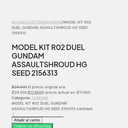
Inicio
/
JUGUETERIA
/
GUNDAM
/
MODEL KIT R02
DUEL GUNDAM ASSAULTSHROUD HG SEED
2156313
MODEL KIT R02 DUEL
GUNDAM
ASSAULTSHROUD HG
SEED 2156313
₡
24.500
El precio original era:
₡24.500.
₡
17.900
El precio actual es: ₡17.900.
Categoría:
GUNDAM
MODEL KIT R02 DUEL GUNDAM
ASSAULTSHROUD HG SEED 2156313 cantidad
Añadir al carrito
Ordena vía WhastApp