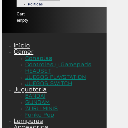
Políticas
Cart
empty
Inicio
Gamer
Consolas
Controles y Gamepads
HEADSET
JUEGOS PLAYSTATION
JUEGOS SWITCH
Jugueteria
BANDAI
GUNDAM
ZURU MINIS
Funko Pop
Lamparas
Accesorios