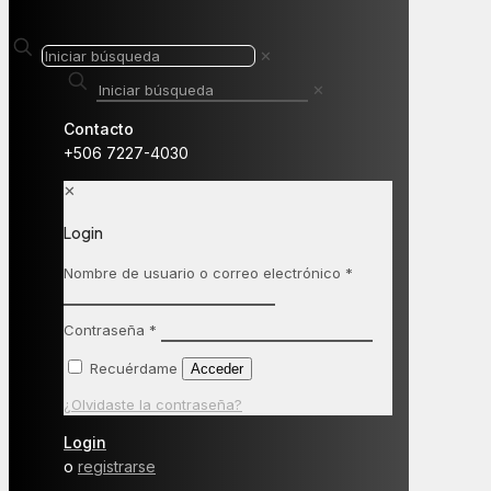
✕
✕
Contacto
+506 7227-4030
✕
Login
Nombre de usuario o correo electrónico
*
Contraseña
*
Recuérdame
Acceder
¿Olvidaste la contraseña?
Login
o
registrarse