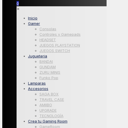
0
✕
Inicio
Gamer
Consolas
Controles y Gamepads
HEADSET
JUEGOS PLAYSTATION
JUEGOS SWITCH
Jugueteria
BANDAI
GUNDAM
ZURU MINIS
Funko Pop
Lamparas
Accesorios
SAGA BOX
TRAVEL CASE
AMIIBO
UPGRADE
TECNOLOGÍA
Crea tu Gaming Room
GameRoom