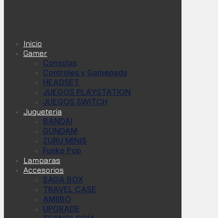
Inicio
Gamer
Consolas
Controles y Gamepads
HEADSET
JUEGOS PLAYSTATION
JUEGOS SWITCH
Jugueteria
BANDAI
GUNDAM
ZURU MINIS
Funko Pop
Lamparas
Accesorios
SAGA BOX
TRAVEL CASE
AMIIBO
UPGRADE