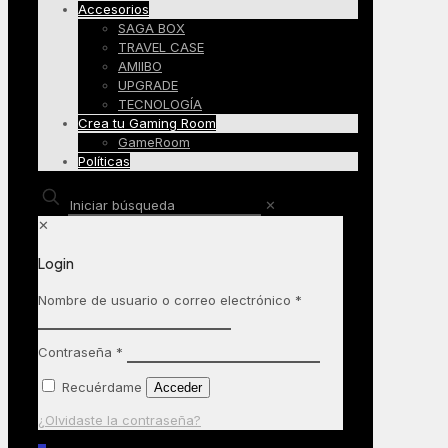
Accesorios
SAGA BOX
TRAVEL CASE
AMIIBO
UPGRADE
TECNOLOGÍA
Crea tu Gaming Room
GameRoom
Políticas
✕
✕
Login
Nombre de usuario o correo electrónico
*
Contraseña
*
Recuérdame
Acceder
¿Olvidaste la contraseña?