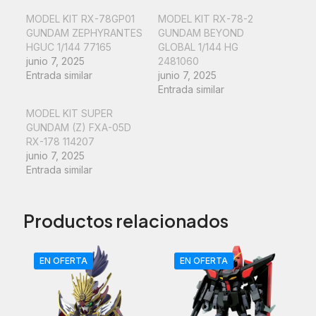
cantidad
MODEL KIT RX-78GP01
MODEL KIT RX-78-2
GUNDAM ZEPHYRANTES
GUNDAM BEYOND
HGUC 1/144 77165
GLOBAL 1/144 HG
junio 7, 2025
2481060
Entrada similar
junio 7, 2025
Entrada similar
MODEL KIT SUPER
GUNDAM (Z) FXA-05D
RX-178 114207
junio 7, 2025
Entrada similar
Productos relacionados
EN OFERTA
EN OFERTA