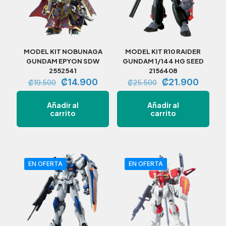
MODEL KIT NOBUNAGA
MODEL KIT R10 RAIDER
GUNDAM EPYON SDW
GUNDAM 1/144 HG SEED
2552541
2156408
El
El
El
El
₡
14.900
₡
21.900
₡
19.500
₡
25.500
precio
precio
precio
precio
original
actual
original
actual
Añadir al
Añadir al
era:
es:
era:
es:
carrito
carrito
₡19.500.
₡14.900.
₡25.500.
₡21.9
EN OFERTA
EN OFERTA