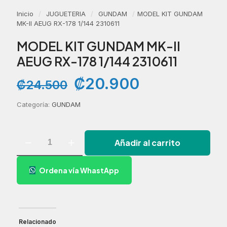
Inicio
/
JUGUETERIA
/
GUNDAM
/
MODEL KIT GUNDAM
MK-II AEUG RX-178 1/144 2310611
MODEL KIT GUNDAM MK-II
AEUG RX-178 1/144 2310611
El
El
₡
20.900
₡
24.500
precio
precio
original
actual
Categoría:
GUNDAM
era:
es:
₡24.500.
₡20.900.
MODEL
Añadir al carrito
KIT
GUNDAM
MK-
Ordena vía WhastApp
II
AEUG
RX-
178
1/144
2310611
Relacionado