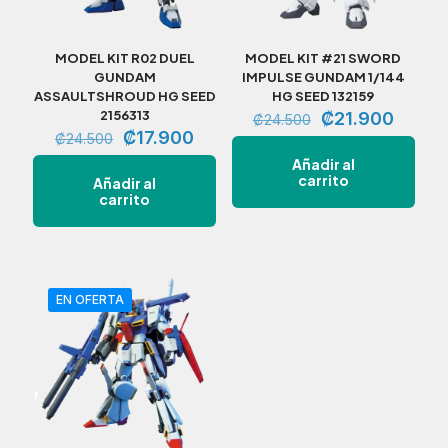
MODEL KIT R02 DUEL
MODEL KIT #21 SWORD
GUNDAM
IMPULSE GUNDAM 1/144
ASSAULTSHROUD HG SEED
HG SEED 132159
2156313
El
El
₡
21.900
₡
24.500
El
El
precio
precio
₡
17.900
₡
24.500
precio
precio
original
actual
Añadir al
original
actual
era:
es:
carrito
Añadir al
era:
es:
₡24.500.
₡21.9
carrito
₡24.500.
₡17.900.
EN OFERTA