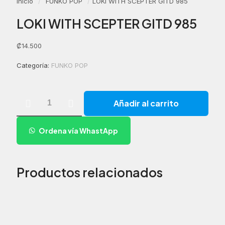
Inicio
/
FUNKO POP
/
LOKI WITH SCEPTER GITD 985
LOKI WITH SCEPTER GITD 985
₡
14.500
Categoría:
FUNKO POP
LOKI
Añadir al carrito
WITH
SCEPTER
GITD
Ordena vía WhastApp
985
cantidad
Productos relacionados