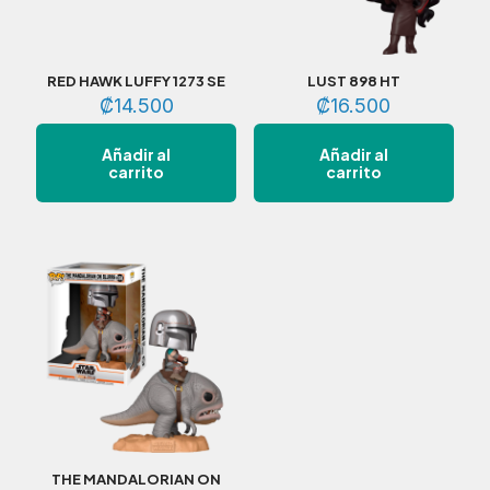
RED HAWK LUFFY 1273 SE
LUST 898 HT
₡
14.500
₡
16.500
Añadir al
Añadir al
carrito
carrito
THE MANDALORIAN ON