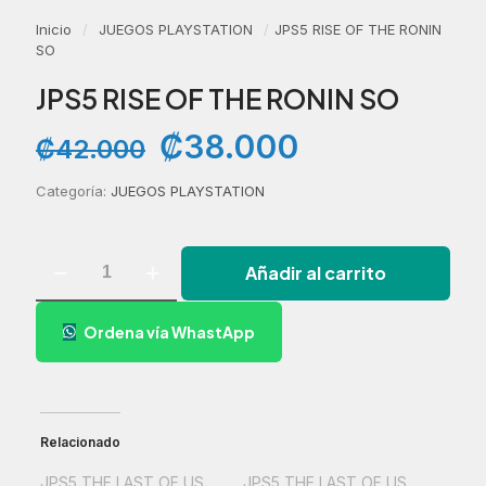
Inicio
/
JUEGOS PLAYSTATION
/
JPS5 RISE OF THE RONIN
SO
JPS5 RISE OF THE RONIN SO
El
El
₡
38.000
₡
42.000
precio
precio
original
actual
Categoría:
JUEGOS PLAYSTATION
era:
es:
₡42.000.
₡38.000.
JPS5
Añadir al carrito
RISE
OF
THE
Ordena vía WhastApp
RONIN
SO
cantidad
Relacionado
JPS5 THE LAST OF US
JPS5 THE LAST OF US