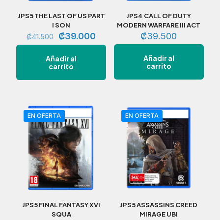
JPS5 THE LAST OF US PART
JPS4 CALL OF DUTY
I SON
MODERN WARFARE III ACT
El
El
₡
39.000
₡
39.500
₡
41.500
precio
precio
original
actual
Añadir al
Añadir al
era:
es:
carrito
carrito
₡41.500.
₡39.000.
EN OFERTA
EN OFERTA
JPS5 FINAL FANTASY XVI
JPS5 ASSASSINS CREED
SQUA
MIRAGE UBI