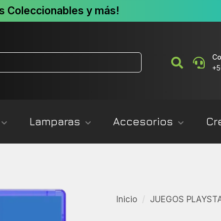
s Coleccionables y más!
Co
+5
Lamparas
Accesorios
Cr
Inicio
/
JUEGOS PLAYST