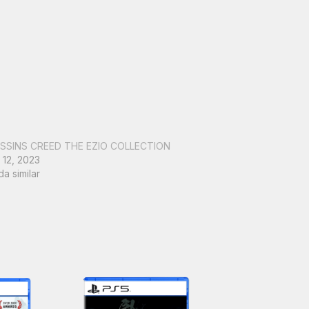
SSINS CREED THE EZIO COLLECTION
12, 2023
da similar