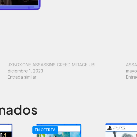
MIRAGE
UBI
cantidad
JXBOXONE ASSASSINS CREED MIRAGE UBI
ASSA
diciembre 1, 2023
mayo 
Entrada similar
Entra
onados
EN OFERTA