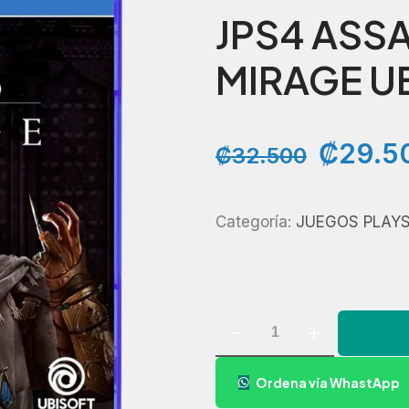
JPS4 ASS
MIRAGE U
El
₡
29.5
₡
32.500
precio
origina
Categoría:
JUEGOS PLAY
era:
₡32.5
JPS4
ASSASSINS
CREED
Ordena vía WhastApp