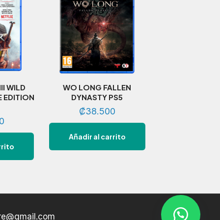
II WILD
WO LONG FALLEN
 EDITION
DYNASTY PS5
₡
38.500
0
Añadir al carrito
rrito
ore@gmail.com