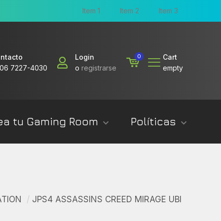
Item 1
Item 2
Item 3
ntacto
Login
0
Cart
06 7227-4030
o
registrarse
empty
ea tu Gaming Room
Políticas
ATION
/
JPS4 ASSASSINS CREED MIRAGE UBI