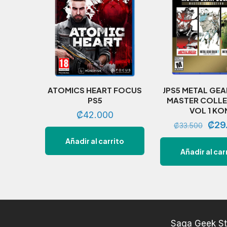
ATOMICS HEART FOCUS
JPS5 METAL GEA
PS5
MASTER COLL
VOL 1 KO
₡
42.000
El
₡
29
₡
33.500
prec
Añadir al carrito
Añadir al car
origi
era:
₡33
Saga Geek St