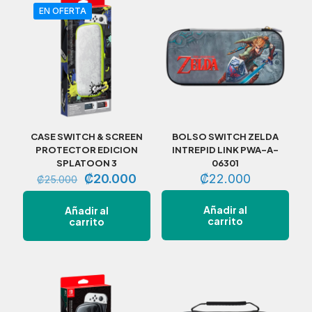
EN OFERTA
CASE SWITCH & SCREEN
BOLSO SWITCH ZELDA
PROTECTOR EDICION
INTREPID LINK PWA-A-
SPLATOON 3
06301
El
El
₡
20.000
₡
22.000
₡
25.000
precio
precio
original
actual
Añadir al
Añadir al
era:
es:
carrito
carrito
₡25.000.
₡20.000.