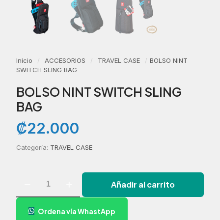
Inicio
/
ACCESORIOS
/
TRAVEL CASE
/
BOLSO NINT
SWITCH SLING BAG
BOLSO NINT SWITCH SLING
BAG
₡
22.000
Categoría:
TRAVEL CASE
BOLSO
Añadir al carrito
NINT
SWITCH
SLING
Ordena vía WhastApp
BAG