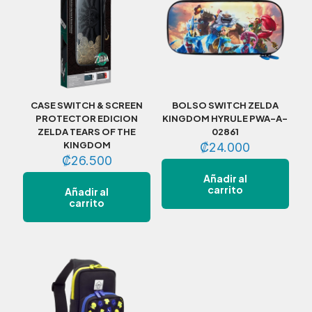
CASE SWITCH & SCREEN
BOLSO SWITCH ZELDA
PROTECTOR EDICION
KINGDOM HYRULE PWA-A-
ZELDA TEARS OF THE
02861
KINGDOM
₡
24.000
₡
26.500
Añadir al
carrito
Añadir al
carrito