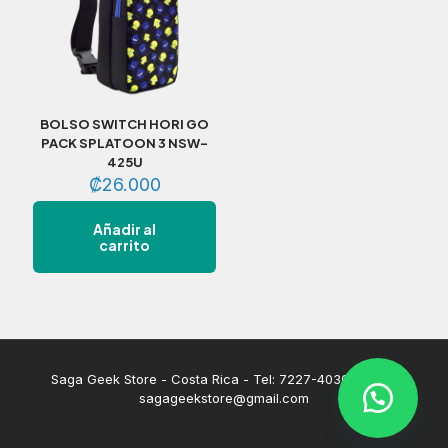
BOLSO SWITCH HORI GO
PACK SPLATOON 3 NSW-
425U
₡
26.000
Añadir al
carrito
Saga Geek Store - Costa Rica - Tel: 7227-4030 | Email:
sagageekstore@gmail.com