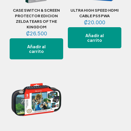
CASE SWITCH & SCREEN
ULTRA HIGH SPEED HDMI
PROTECTOR EDICION
CABLE PS5 PWA
ZELDA TEARS OF THE
₡
20.000
KINGDOM
₡
26.500
Añadir al
carrito
Añadir al
carrito