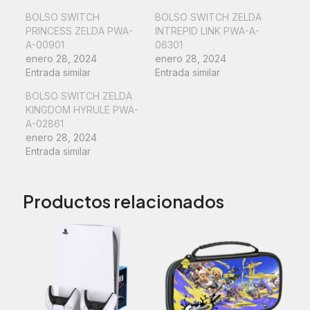
BOLSO SWITCH
BOLSO SWITCH ZELDA
PRINCESS ZELDA PWA-
INTREPID LINK PWA-A-
A-00901
06301
enero 28, 2024
enero 28, 2024
Entrada similar
Entrada similar
BOLSO SWITCH ZELDA
KINGDOM HYRULE PWA-
A-02861
enero 28, 2024
Entrada similar
Productos relacionados