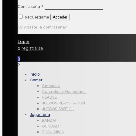
Contraseña
*
Recuérdame
Acceder
¿Olvidaste la contraseña?
Login
o
registrarse
0
✕
Inicio
Gamer
Consolas
Controles y Gamepads
HEADSET
JUEGOS PLAYSTATION
JUEGOS SWITCH
Jugueteria
BANDAI
GUNDAM
ZURU MINIS