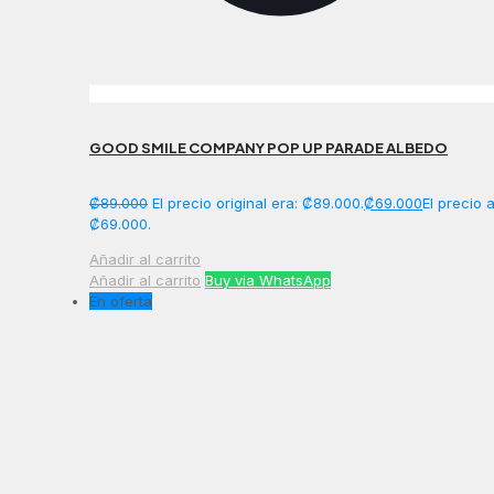
GOOD SMILE COMPANY POP UP PARADE ALBEDO
₡
89.000
El precio original era: ₡89.000.
₡
69.000
El precio 
₡69.000.
Añadir al carrito
Añadir al carrito
Buy via WhatsApp
En oferta