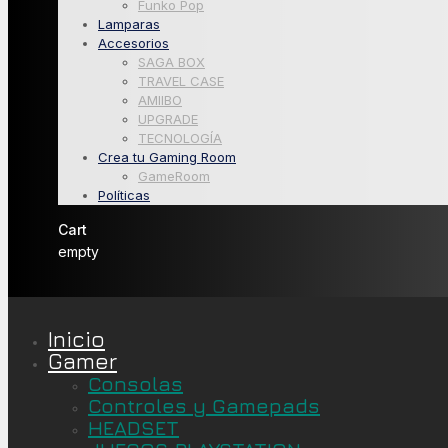
Funko Pop
Lamparas
Accesorios
SAGA BOX
TRAVEL CASE
AMIIBO
UPGRADE
TECNOLOGÍA
Crea tu Gaming Room
GameRoom
Políticas
Cart
empty
Inicio
Gamer
Consolas
Controles y Gamepads
HEADSET