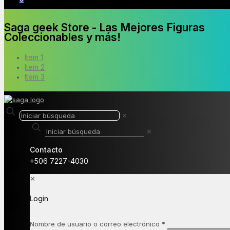
Saga geek Store - Las Mejores Figuras
Coleccionables y más!
Item 1
Item 2
Item 3
✕
✕
Contacto
+506 7227-4030
✕
Login
Nombre de usuario o correo electrónico
*