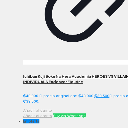
Ichiban Kuji Boku No Hero Academia HEROES VS VILLAI
INDIVIDUALS Endeavor Figurine
₡
48.000
El precio original era: ₡48.000.
₡
39.500
El precio 
₡39.500.
Añadir al carrito
Añadir al carrito
Buy via WhatsApp
En oferta