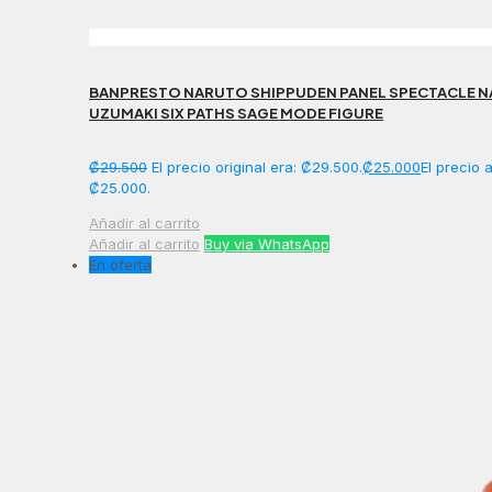
BANPRESTO NARUTO SHIPPUDEN PANEL SPECTACLE 
UZUMAKI SIX PATHS SAGE MODE FIGURE
₡
29.500
El precio original era: ₡29.500.
₡
25.000
El precio 
₡25.000.
Añadir al carrito
Añadir al carrito
Buy via WhatsApp
En oferta