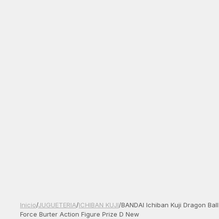
Inicio
/
JUGUETERIA
/
ICHIBAN KUJI
/
BANDAI Ichiban Kuji Dragon Bal
Force Burter Action Figure Prize D New