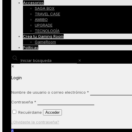
Accesorios
SAGA BOX
TRAVEL CASE
AMIIBO
UPGRADE
TECNOLOGÍA
Crea tu Gaming Room
GameRoom
Políticas
✕
✕
Login
Nombre de usuario o correo electrónico
*
Contraseña
*
Recuérdame
Acceder
¿Olvidaste la contraseña?
0