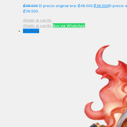
₡
48.000
El precio original era: ₡48.000.
₡
39.500
El precio 
₡39.500.
Añadir al carrito
Añadir al carrito
Buy via WhatsApp
En oferta