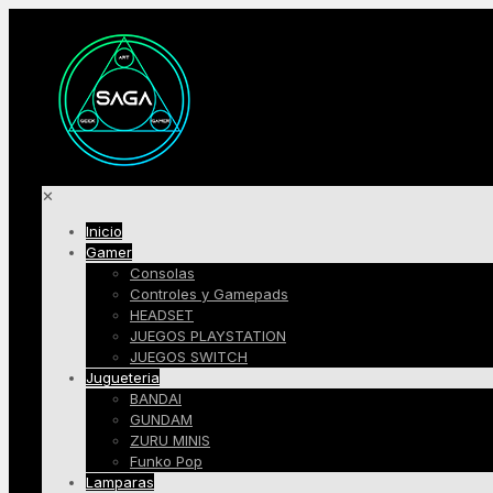
✕
Inicio
Gamer
Consolas
Controles y Gamepads
HEADSET
JUEGOS PLAYSTATION
JUEGOS SWITCH
Jugueteria
BANDAI
GUNDAM
ZURU MINIS
Funko Pop
Lamparas