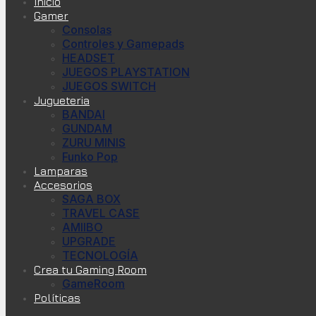
Inicio
Gamer
Consolas
Controles y Gamepads
HEADSET
JUEGOS PLAYSTATION
JUEGOS SWITCH
Jugueteria
BANDAI
GUNDAM
ZURU MINIS
Funko Pop
Lamparas
Accesorios
SAGA BOX
TRAVEL CASE
AMIIBO
UPGRADE
TECNOLOGÍA
Crea tu Gaming Room
GameRoom
Políticas