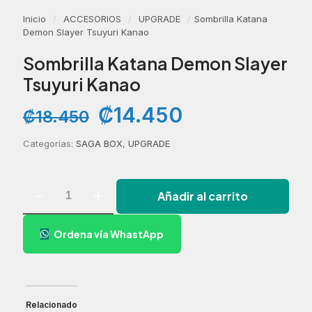
Inicio
/
ACCESORIOS
/
UPGRADE
/
Sombrilla Katana
Demon Slayer Tsuyuri Kanao
Sombrilla Katana Demon Slayer
Tsuyuri Kanao
El
El
₡
14.450
₡
18.450
precio
precio
original
actual
Categorías:
SAGA BOX
,
UPGRADE
era:
es:
₡18.450.
₡14.450.
Sombrilla
Añadir al carrito
Katana
Demon
Slayer
Ordena vía WhastApp
Tsuyuri
Kanao
cantidad
Relacionado