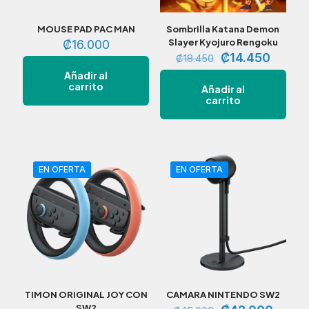
MOUSE PAD PAC MAN
Sombrilla Katana Demon
Slayer Kyojuro Rengoku
₡
16.000
El
El
₡
14.450
₡
18.450
precio
precio
Añadir al
original
actual
carrito
Añadir al
era:
es:
carrito
₡18.450.
₡14.45
EN OFERTA
EN OFERTA
TIMON ORIGINAL JOY CON
CAMARA NINTENDO SW2
SW2