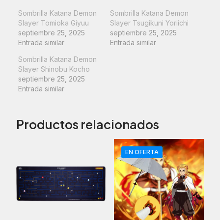
Sombrilla Katana Demon
Sombrilla Katana Demon
Slayer Tomioka Giyuu
Slayer Tsugikuni Yoriichi
septiembre 25, 2025
septiembre 25, 2025
Entrada similar
Entrada similar
Sombrilla Katana Demon
Slayer Shinobu Kocho
septiembre 25, 2025
Entrada similar
Productos relacionados
EN OFERTA