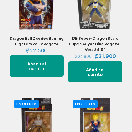
Dragon Ball Z series Burning
DB Super-Dragon Stars
Fighters Vol. 2 Vegeta
Super Saiyan Blue Vegeta-
Vers 2 6.5″
₡
22.500
El
El
₡
21.900
₡
24.900
precio
precio
Añadir al
original
actual
carrito
Añadir al
era:
es:
carrito
₡24.900.
₡21.9
EN OFERTA
EN OFERTA