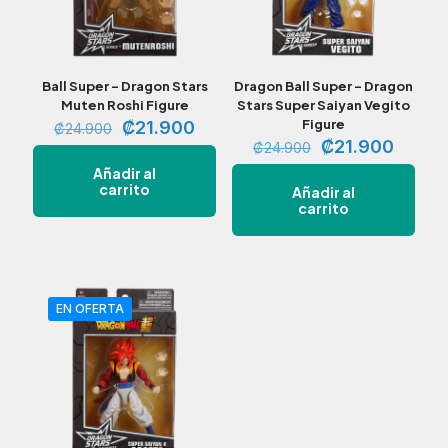
Ball Super – Dragon Stars
Dragon Ball Super – Dragon
Muten Roshi Figure
Stars Super Saiyan Vegito
El
El
Figure
₡
21.900
₡
24.900
precio
precio
El
El
₡
21.900
₡
24.900
original
actual
precio
precio
Añadir al
era:
es:
original
actual
carrito
Añadir al
₡24.900.
₡21.900.
era:
es:
carrito
₡24.900.
₡21.9
EN OFERTA