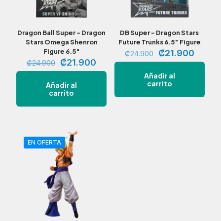
Dragon Ball Super – Dragon
DB Super – Dragon Stars
Stars Omega Shenron
Future Trunks 6.5″ Figure
Figure 6.5″
El
El
₡
21.900
₡
24.900
El
El
precio
precio
₡
21.900
₡
24.900
precio
precio
original
actual
Añadir al
original
actual
era:
es:
carrito
Añadir al
era:
es:
₡24.900.
₡21.9
carrito
₡24.900.
₡21.900.
EN OFERTA