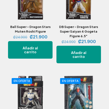
Ball Super – Dragon Stars
DB Super – Dragon Stars
Muten Roshi Figure
Super Saiyan 4 Gogeta
El
El
Figure 6.5″
₡
21.900
₡
24.900
precio
precio
El
El
₡
21.900
₡
24.900
original
actual
precio
precio
Añadir al
era:
es:
original
actual
carrito
Añadir al
₡24.900.
₡21.900.
era:
es:
carrito
₡24.900.
₡21.9
EN OFERTA
EN OFERTA