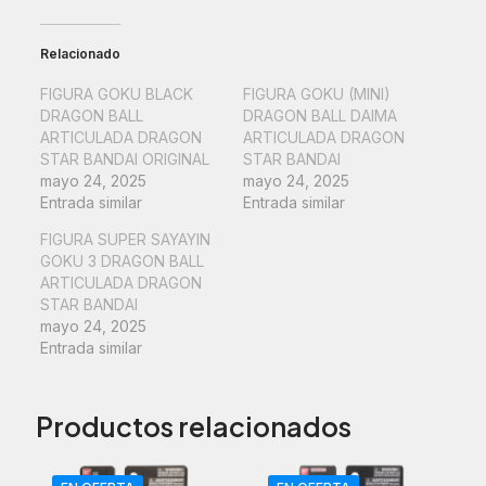
ARTICULADO
ORIGINAL
BANDAI
Relacionado
cantidad
FIGURA GOKU BLACK
FIGURA GOKU (MINI)
DRAGON BALL
DRAGON BALL DAIMA
ARTICULADA DRAGON
ARTICULADA DRAGON
STAR BANDAI ORIGINAL
STAR BANDAI
mayo 24, 2025
mayo 24, 2025
Entrada similar
Entrada similar
FIGURA SUPER SAYAYIN
GOKU 3 DRAGON BALL
ARTICULADA DRAGON
STAR BANDAI
mayo 24, 2025
Entrada similar
Productos relacionados