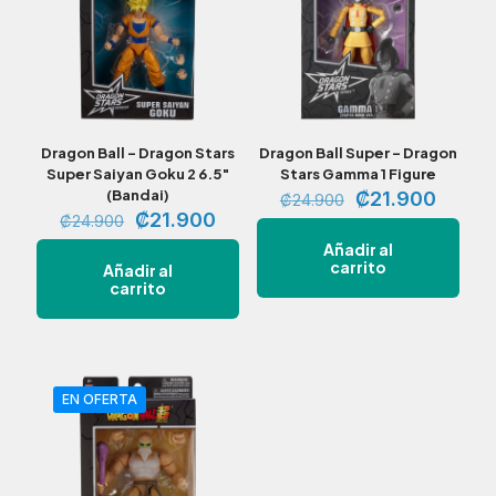
Dragon Ball – Dragon Stars
Dragon Ball Super – Dragon
Super Saiyan Goku 2 6.5″
Stars Gamma 1 Figure
(Bandai)
El
El
₡
21.900
₡
24.900
El
El
precio
precio
₡
21.900
₡
24.900
precio
precio
original
actual
Añadir al
original
actual
era:
es:
carrito
Añadir al
era:
es:
₡24.900.
₡21.9
carrito
₡24.900.
₡21.900.
EN OFERTA