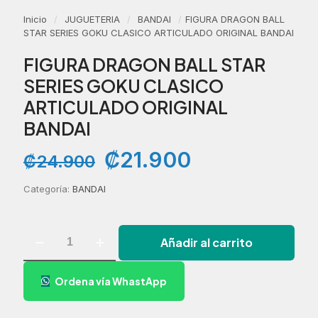
Inicio
/
JUGUETERIA
/
BANDAI
/
FIGURA DRAGON BALL
STAR SERIES GOKU CLASICO ARTICULADO ORIGINAL BANDAI
FIGURA DRAGON BALL STAR
SERIES GOKU CLASICO
ARTICULADO ORIGINAL
BANDAI
El
El
₡
21.900
₡
24.900
precio
precio
original
actual
Categoría:
BANDAI
era:
es:
₡24.900.
₡21.900.
FIGURA
Añadir al carrito
DRAGON
BALL
STAR
Ordena vía WhastApp
SERIES
GOKU
CLASICO