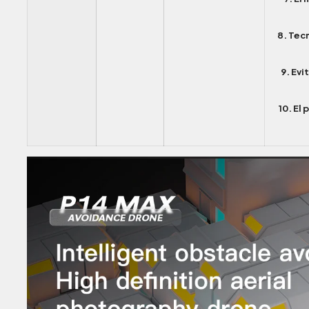
8. Tec
9. Evi
10. El