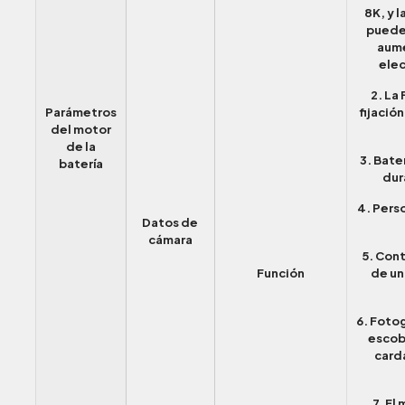
8K, y l
puede 
aume
elec
2. La
Parámetros
fijación
del motor
de la
3. Bate
batería
dur
4. Perso
Datos de
cámara
5. C
Función
de un
6. Fotog
escobi
cardá
7. El