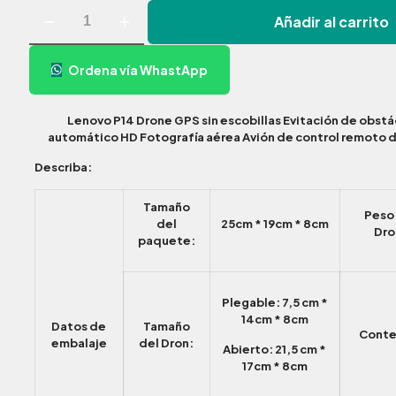
DRON
Añadir al carrito
P14
GPS
cantidad
Ordena vía WhastApp
Lenovo P14 Drone GPS sin escobillas Evitación de obst
automático HD Fotografía aérea Avión de control remoto 
Describa:
Tamaño
Peso
del
25cm * 19cm * 8cm
Dro
paquete:
Plegable: 7,5 cm *
14cm * 8cm
Datos de
Tamaño
Conte
embalaje
del Dron:
Abierto: 21,5 cm *
17cm * 8cm