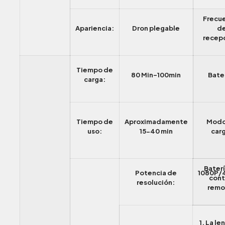
Frecu
Apariencia:
Dron plegable
d
recep
Tiempo de
80 Min-100min
Bater
carga:
Tiempo de
Aproximadamente
Modo
uso:
15-40 min
car
Baterí
Potencia de
1080P/
cont
resolución:
remo
1. La le