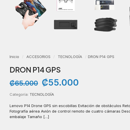
Inicio
/
ACCESORIOS
/
TECNOLOGÍA
/
DRON P14 GPS
DRON P14 GPS
El
El
₡
55.000
₡
65.000
precio
precio
original
actual
Categoría:
TECNOLOGÍA
era:
es:
₡65.000.
₡55.000.
Lenovo P14 Drone GPS sin escobillas Evitación de obstáculos Re
Fotografía aérea Avión de control remoto de cuatro cámaras Desc
embalaje Tamaño
[…]