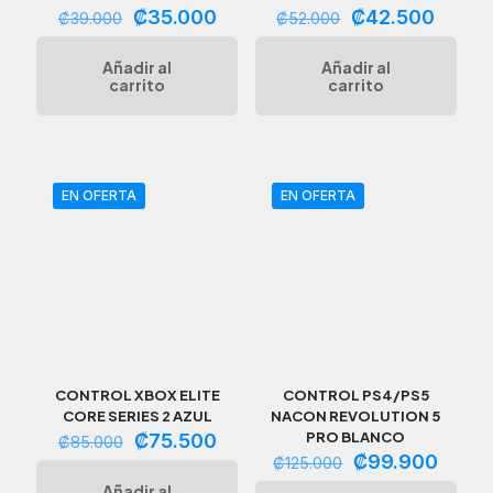
El
El
El
El
₡
35.000
₡
42.500
₡
39.000
₡
52.000
precio
precio
precio
precio
original
actual
original
actual
Añadir al
Añadir al
era:
es:
era:
es:
carrito
carrito
₡39.000.
₡35.000.
₡52.000.
₡42.5
EN OFERTA
EN OFERTA
CONTROL XBOX ELITE
CONTROL PS4/PS5
CORE SERIES 2 AZUL
NACON REVOLUTION 5
El
El
PRO BLANCO
₡
75.500
₡
85.000
precio
precio
El
El
₡
99.900
₡
125.000
original
actual
precio
preci
Añadir al