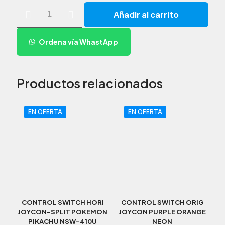
CONTROL
Añadir al carrito
ALAMBRICO
XBOX
SERIES
Ordena vía WhastApp
PWA-
A-
03111
SAPPHIRE
Productos relacionados
FADE
cantidad
EN OFERTA
EN OFERTA
CONTROL SWITCH HORI
CONTROL SWITCH ORIG
JOYCON-SPLIT POKEMON
JOYCON PURPLE ORANGE
PIKACHU NSW-410U
NEON