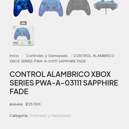
Inicio
/
Controles y Gamepads
/
CONTROL ALAMBRICO
XBOX SERIES PWA-A-03111 SAPPHIRE FADE
CONTROL ALAMBRICO XBOX
SERIES PWA-A-03111 SAPPHIRE
FADE
El
El
₡
25.500
₡
32.500
precio
precio
original
actual
Categoría:
Controles y Gamepads
era:
es:
₡32.500.
₡25.500.