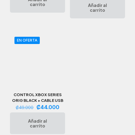
era:
es:
original
actual
carrito
Añadir al
₡85.000.
₡75.500.
era:
es:
carrito
₡125.000.
₡99.9
EN OFERTA
CONTROL XBOX SERIES
ORIG BLACK + CABLE USB
El
El
₡
44.000
₡
49.000
precio
precio
original
actual
Añadir al
era:
es:
carrito
₡49.000.
₡44.000.