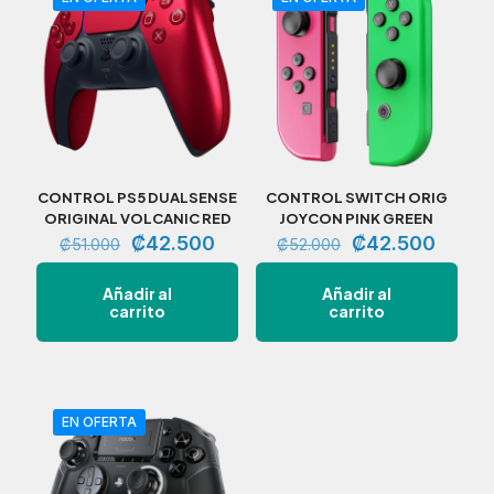
CONTROL PS5 DUALSENSE
CONTROL SWITCH ORIG
ORIGINAL VOLCANIC RED
JOYCON PINK GREEN
El
El
El
El
₡
42.500
₡
42.500
₡
51.000
₡
52.000
precio
precio
precio
precio
original
actual
original
actual
Añadir al
Añadir al
era:
es:
era:
es:
carrito
carrito
₡51.000.
₡42.500.
₡52.000.
₡42.5
EN OFERTA