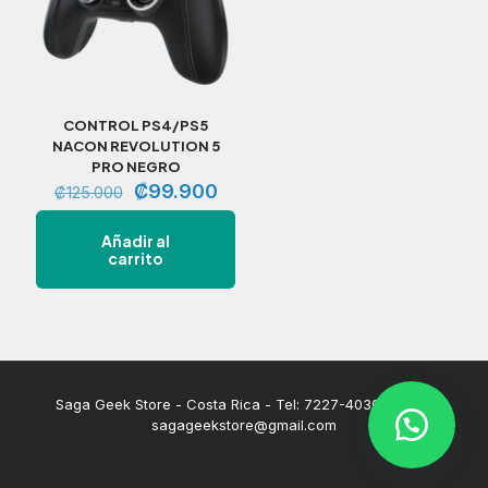
CONTROL PS4/PS5
NACON REVOLUTION 5
PRO NEGRO
El
El
₡
99.900
₡
125.000
precio
precio
original
actual
Añadir al
era:
es:
carrito
₡125.000.
₡99.900.
Saga Geek Store - Costa Rica - Tel: 7227-4030 | Email:
sagageekstore@gmail.com