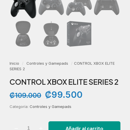
Inicio
/
Controles y Gamepads
/
CONTROL XBOX ELITE
SERIES 2
CONTROL XBOX ELITE SERIES 2
El
El
₡
99.500
₡
109.000
precio
precio
original
actual
Categoría:
Controles y Gamepads
era:
es:
₡109.000.
₡99.500.
CONTROL
Añadir al carrito
XBOX