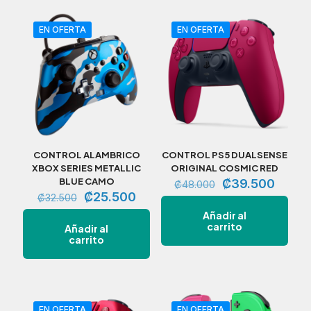
EN OFERTA
EN OFERTA
CONTROL ALAMBRICO
CONTROL PS5 DUALSENSE
XBOX SERIES METALLIC
ORIGINAL COSMIC RED
BLUE CAMO
El
El
₡
39.500
₡
48.000
El
El
precio
precio
₡
25.500
₡
32.500
precio
precio
original
actual
Añadir al
original
actual
era:
es:
carrito
Añadir al
era:
es:
₡48.000.
₡39.5
carrito
₡32.500.
₡25.500.
EN OFERTA
EN OFERTA