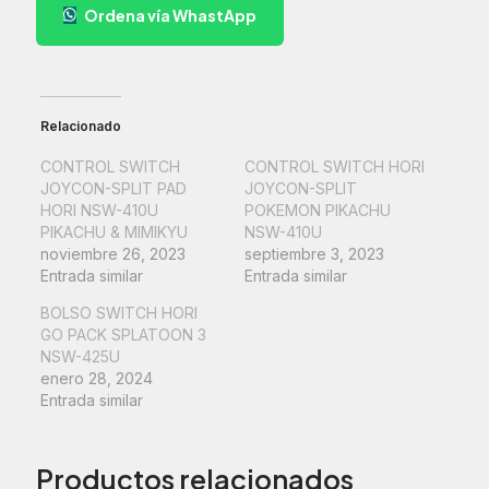
Ordena vía WhastApp
SPLIT
POKEMON
GENGAR
NSW-
411U
cantidad
Relacionado
CONTROL SWITCH
CONTROL SWITCH HORI
JOYCON-SPLIT PAD
JOYCON-SPLIT
HORI NSW-410U
POKEMON PIKACHU
PIKACHU & MIMIKYU
NSW-410U
noviembre 26, 2023
septiembre 3, 2023
Entrada similar
Entrada similar
BOLSO SWITCH HORI
GO PACK SPLATOON 3
NSW-425U
enero 28, 2024
Entrada similar
Productos relacionados