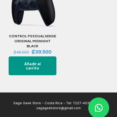
CONTROL PS5 DUALSENSE
ORIGINAL MIDNIGHT
BLACK
El
El
₡
39.500
₡
48.000
precio
precio
original
actual
Añadir al
era:
es:
carrito
₡48.000.
₡39.500.
Saga Geek Store - Costa Rica - Tel: 7227-4030 | Email:
sagageekstore@gmail.com