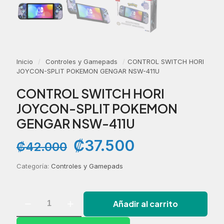
Inicio
/
Controles y Gamepads
/
CONTROL SWITCH HORI
JOYCON-SPLIT POKEMON GENGAR NSW-411U
CONTROL SWITCH HORI
JOYCON-SPLIT POKEMON
GENGAR NSW-411U
El
El
₡
37.500
₡
42.000
precio
precio
original
actual
Categoría:
Controles y Gamepads
era:
es:
₡42.000.
₡37.500.
CONTROL
Añadir al carrito
SWITCH
HORI
JOYCON-