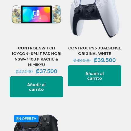
CONTROL SWITCH
CONTROL PS5 DUALSENSE
JOYCON-SPLIT PAD HORI
ORIGINAL WHITE
NSW-410U PIKACHU &
El
El
₡
39.500
₡
48.000
MIMIKYU
precio
precio
El
El
original
actual
₡
37.500
₡
42.000
Añadir al
precio
precio
era:
es:
carrito
original
actual
₡48.000.
₡39.5
Añadir al
era:
es:
carrito
₡42.000.
₡37.500.
EN OFERTA