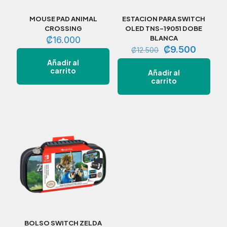
MOUSE PAD ANIMAL
ESTACION PARA SWITCH
CROSSING
OLED TNS-19051 DOBE
BLANCA
₡
16.000
El
El
₡
9.500
₡
12.500
precio
precio
Añadir al
original
actual
carrito
Añadir al
era:
es:
carrito
₡12.500.
₡9.500
BOLSO SWITCH ZELDA