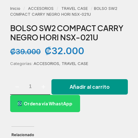
Inicio
/
ACCESORIOS
/
TRAVEL CASE
/
BOLSO SW2
COMPACT CARRY NEGRO HORI NSX-021U
BOLSO SW2 COMPACT CARRY
NEGRO HORI NSX-021U
El
El
₡
32.000
₡
39.000
precio
precio
original
actual
Categorías:
ACCESORIOS
,
TRAVEL CASE
era:
es:
₡39.000.
₡32.000.
BOLSO
Añadir al carrito
SW2
COMPACT
CARRY
Ordena vía WhastApp
NEGRO
HORI
NSX-
021U
cantidad
Relacionado