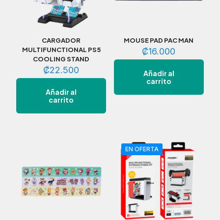
CARGADOR
MOUSE PAD PAC MAN
MULTIFUNCTIONAL PS5
₡
16.000
COOLING STAND
₡
22.500
Añadir al
carrito
Añadir al
carrito
EN OFERTA