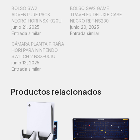
BOLSO SW2
BOLSO SW2 GAME
ADVENTURE PACK
TRAVELER DELUXE CASE
NEGRO HORI NSX-020U
NEGRO REF:NS230
junio 21, 2025
junio 20, 2025
Entrada similar
Entrada similar
CÁMARA PLANTA PIRAÑA
HORI PARA NINTENDO
SWITCH 2 NSX-001U
junio 13, 2025
Entrada similar
Productos relacionados