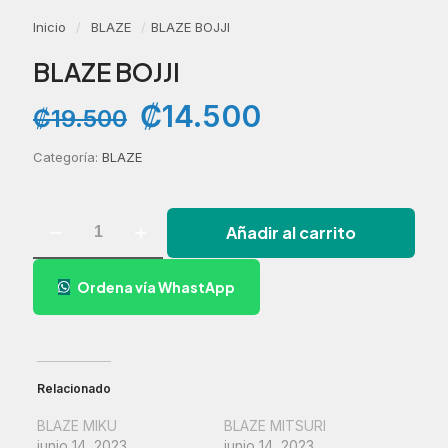
Inicio
/
BLAZE
/
BLAZE BOJJI
BLAZE BOJJI
El
El
₡
14.500
₡
19.500
precio
precio
original
actual
Categoría:
BLAZE
era:
es:
₡19.500.
₡14.500.
BLAZE
Añadir al carrito
BOJJI
cantidad
Ordena vía WhastApp
Relacionado
BLAZE MIKU
BLAZE MITSURI
junio 14, 2023
junio 14, 2023