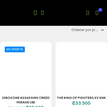
JUEGOS XBOX
0
EN OFERTA
JXBOXONE ASSASSINS CREED
THE KING OF FIGHTERS XV SNK
MIRAGE UBI
₡
33.500