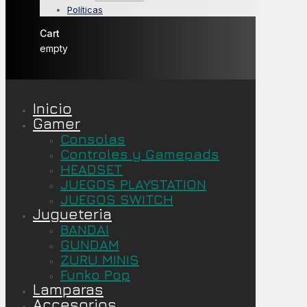
Políticas
Cart
empty
Inicio
Gamer
Consolas
Controles y Gamepads
HEADSET
JUEGOS PLAYSTATION
JUEGOS SWITCH
Jugueteria
BANDAI
GUNDAM
ZURU MINIS
Funko Pop
Lamparas
Accesorios