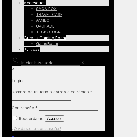
Accesorios
SAGA BOX
TRAVEL CASE
AMIIBO
UPGRADE
TECNOLOGÍA
Crea tu Gaming Room
GameRoom
Políticas
✕
✕
Login
Nombre de usuario o correo electrónico
*
Contraseña
*
Recuérdame
Acceder
¿Olvidaste la contraseña?