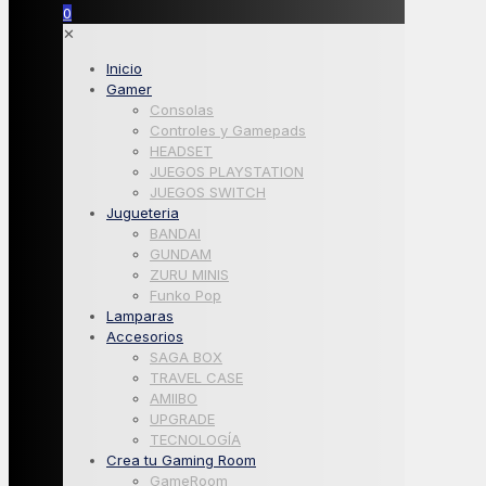
0
✕
Inicio
Gamer
Consolas
Controles y Gamepads
HEADSET
JUEGOS PLAYSTATION
JUEGOS SWITCH
Jugueteria
BANDAI
GUNDAM
ZURU MINIS
Funko Pop
Lamparas
Accesorios
SAGA BOX
TRAVEL CASE
AMIIBO
UPGRADE
TECNOLOGÍA
Crea tu Gaming Room
GameRoom