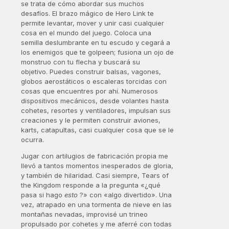
se trata de cómo abordar sus muchos
desafíos. El brazo mágico de Hero Link te
permite levantar, mover y unir casi cualquier
cosa en el mundo del juego. Coloca una
semilla deslumbrante en tu escudo y cegará a
los enemigos que te golpeen; fusiona un ojo de
monstruo con tu flecha y buscará su
objetivo. Puedes construir balsas, vagones,
globos aerostáticos o escaleras torcidas con
cosas que encuentres por ahí. Numerosos
dispositivos mecánicos, desde volantes hasta
cohetes, resortes y ventiladores, impulsan sus
creaciones y le permiten construir aviones,
karts, catapultas, casi cualquier cosa que se le
ocurra.
Jugar con artilugios de fabricación propia me
llevó a tantos momentos inesperados de gloria,
y también de hilaridad. Casi siempre, Tears of
the Kingdom responde a la pregunta «¿qué
pasa si hago
esto
?» con «algo divertido». Una
vez, atrapado en una tormenta de nieve en las
montañas nevadas, improvisé un trineo
propulsado por cohetes y me aferré con todas