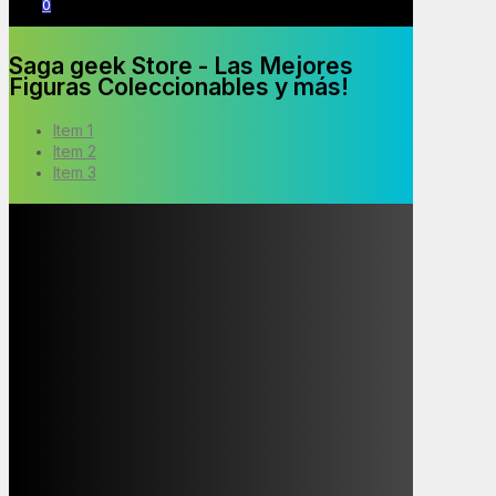
0
Saga geek Store - Las Mejores
Figuras Coleccionables y más!
Item 1
Item 2
Item 3