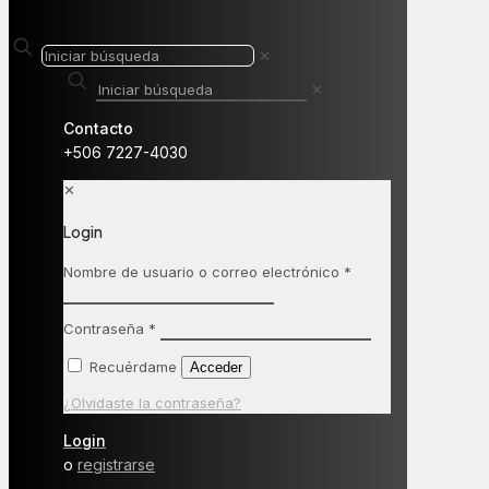
✕
✕
Contacto
+506 7227-4030
✕
Login
Nombre de usuario o correo electrónico
*
Contraseña
*
Recuérdame
Acceder
¿Olvidaste la contraseña?
Login
o
registrarse