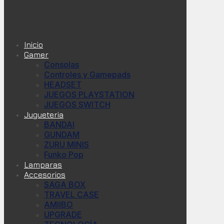
Inicio
Gamer
Consolas
Controles y Gamepads
HEADSET
JUEGOS PLAYSTATION
JUEGOS SWITCH
Jugueteria
BANDAI
GUNDAM
ZURU MINIS
Funko Pop
Lamparas
Accesorios
SAGA BOX
TRAVEL CASE
AMIIBO
UPGRADE