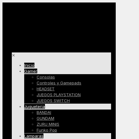
✕
Inicio
Gamer
Consolas
Controles y Gamepads
HEADSET
JUEGOS PLAYSTATION
JUEGOS SWITCH
Jugueteria
BANDAI
GUNDAM
ZURU MINIS
Funko Pop
Lamparas