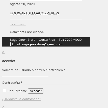
agosto 20, 2023
HOGWARTS LEGACY – REVIEW
Leer más...
Comments are closed.
Saga Geek Store - Costa Rica - Tel: 7227-4030
| Email: sagageekstore@gmail.com
✕
Acceder
Nombre de usuario o correo electrónico
*
Contraseña
*
Recuérdame
Acceder
¿Olvidaste la contraseña?
✕