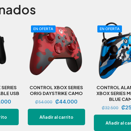
onados
EN OFERTA
EN OFERTA
SERIES
CONTROL XBOX SERIES
CONTROL ALA
ABLE USB
ORIG DAYSTRIKE CAMO
XBOX SERIES M
BLUE CA
El
El
El
.000
₡
44.000
₡
54.000
El
₡
2
₡
32.500
io
precio
precio
precio
pre
rito
Añadir al carrito
nal
actual
original
actual
Añadir al ca
orig
es:
era:
es: