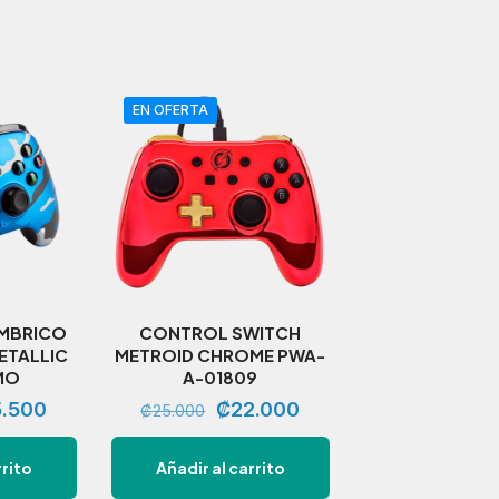
EN OFERTA
MBRICO
CONTROL SWITCH
ETALLIC
METROID CHROME PWA-
MO
A-01809
El
El
El
5.500
₡
22.000
₡
25.000
cio
precio
precio
precio
rrito
Añadir al carrito
inal
actual
original
actual