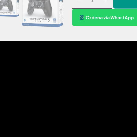
PS5
NACON
Ordena vía WhastApp
REVOLUTION
5
PRO
URBAN
CAMO
cantidad