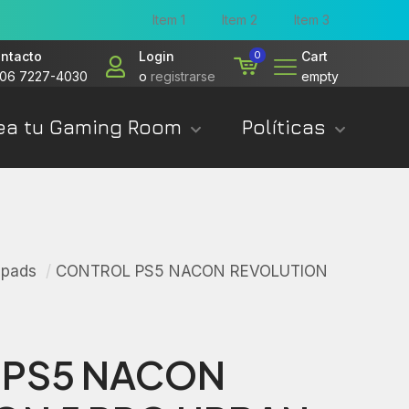
Item 1
Item 2
Item 3
ntacto
Login
0
Cart
06 7227-4030
o
registrarse
empty
ea tu Gaming Room
Políticas
epads
/
CONTROL PS5 NACON REVOLUTION
 PS5 NACON