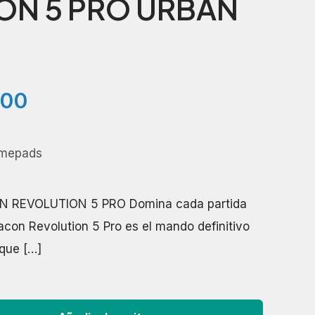
ON 5 PRO URBAN
El
900
precio
al
actual
amepads
es:
000.
₡99.900.
 REVOLUTION 5 PRO Domina cada partida
Nacon Revolution 5 Pro es el mando definitivo
 que
[…]