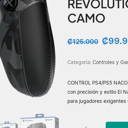
REVOLUTI
CAMO
El
₡
99.
₡
125.000
precio
origin
Categoría:
Controles y G
era:
₡125.
CONTROL PS4/PS5 NACON
con precisión y estilo El 
para jugadores exigentes
CONTROL